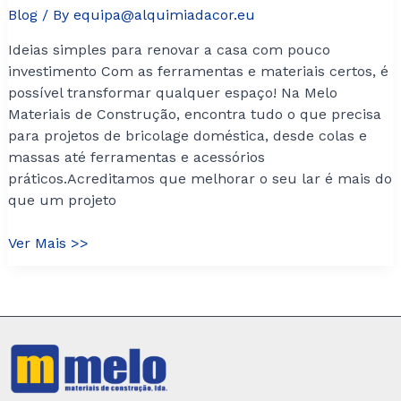
Blog
/ By
equipa@alquimiadacor.eu
Ideias simples para renovar a casa com pouco
investimento Com as ferramentas e materiais certos, é
possível transformar qualquer espaço! Na Melo
Materiais de Construção, encontra tudo o que precisa
para projetos de bricolage doméstica, desde colas e
massas até ferramentas e acessórios
práticos.Acreditamos que melhorar o seu lar é mais do
que um projeto
Bricolage:
Ver Mais >>
Pequenas
Reformas,
Grandes
ResultadosA
Importância
da
Escolha